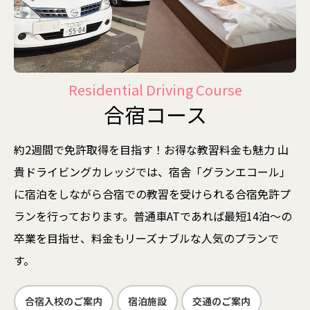
方々、本当にありがとうござい
ました。受付の方々もやさしく
してくれてありがとうございま
した！
Residential Driving Course
合宿コース
Kさん、Tさん、Oさん、改善
約2週間で免許取得を目指す！お得な教習料金も魅力
山
点、良いところなど分かりやす
貴ドライビングカレッジでは、宿舎「グランエコール」
く、そしてやさしく教えて下さ
に宿泊をしながら合宿での教習を受けられる合宿免許プ
ってありがとうございました！
ランを行っております。普通車ATであれば最短14泊～の
今本当に暑すぎなのでご自愛く
卒業を目指せ、料金もリーズナブルな人気のプランで
ださい。塩と水お忘れなく。
す。
合宿入校のご案内
宿泊施設
交通のご案内