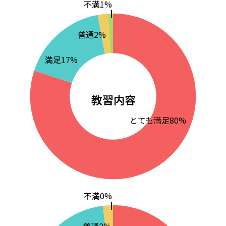
不満1%
普通2%
満足17%
教習内容
とても満足80%
不満0%