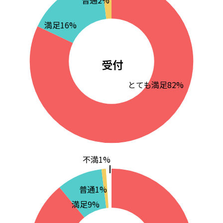
普通2%
満足16%
受付
とても満足82%
不満1%
普通1%
満足9%