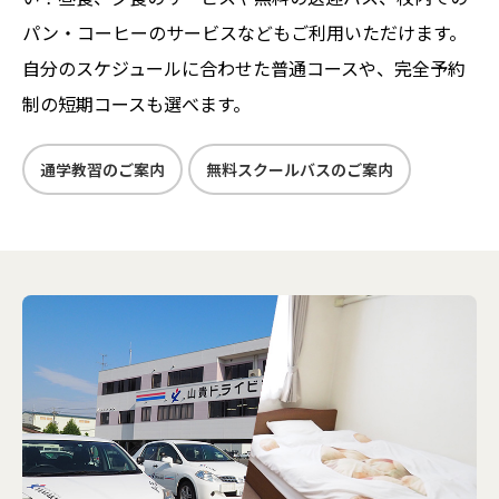
パン・コーヒーのサービスなどもご利用いただけます。
自分のスケジュールに合わせた普通コースや、完全予約
約2週間、お世話になりまし
制の短期コースも選べます。
た。丁寧に優しく、時に厳しく
教えて下さり、沢山の大切なこ
通学教習のご案内
無料スクールバスのご案内
とを学ぶことができました。本
当にありがとうございました。
教えていただいたことを忘れず
に活かしていきたいです。
全員無事卒業できました！恥ず
かしくて直接言えなくてごめん
なさい。携ってくれた教官の