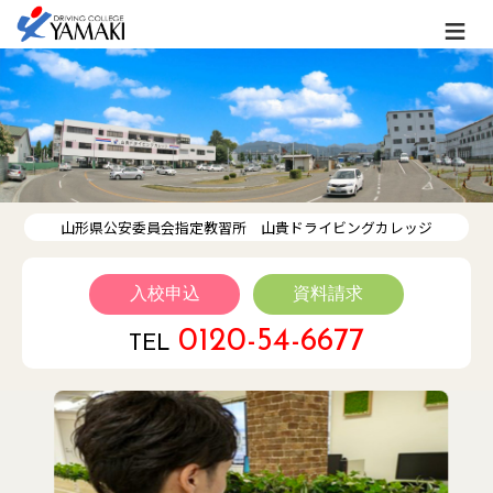
合宿教習
STAY
入校案内
合宿教習 料金表
山形県公安委員会指定教習所 山貴ドライビングカレッジ
宿泊施設のご案内
入校日のご案内
入校申込
資料請求
合宿参加規程
0120-54-6677
TEL
交通のご案内と周辺施設
山貴周辺マップ
通学教習
ATTEND