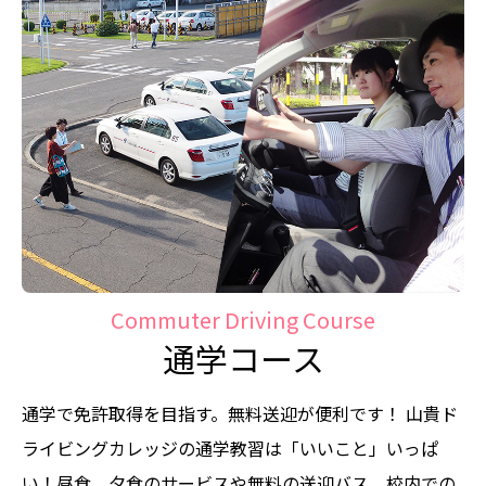
間違いなどを的確に教えてくれ
たりとてもフレンドリーで居心
地が良かったです。お世話にな
りました！！
K先生、S先生、T先生、T先
生、分かりやすく教えていただ
くことができ、自分の中でも成
Commuter Driving Course
長できていることを感じること
通学コース
ができたのでとてもよかったで
す。明るく接していただけたこ
通学で免許取得を目指す。無料送迎が便利です！
山貴ド
とが合宿中毎日とても楽しく行
ライビングカレッジの通学教習は「いいこと」いっぱ
えたんだと思います。
い！昼食、夕食のサービスや無料の送迎バス、校内での