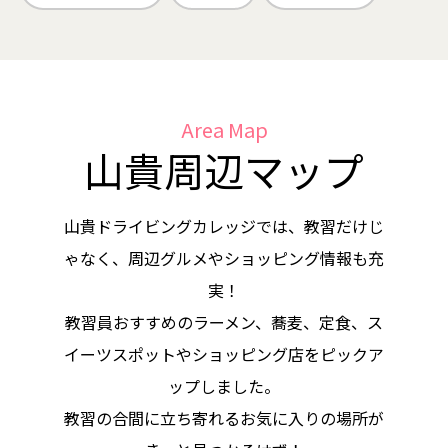
担当して頂いた皆さん、優しく
時に厳しく指導をして頂いたこ
とで無事最短で卒業することが
できました。2週間本当にあり
Area Map
がとうございました。
山貴周辺マップ
山貴ドライビングカレッジでは、教習だけじ
A先生、初日で右も左も分から
ゃなく、周辺グルメやショッピング情報も充
ない中優しく丁寧に教えて下さ
実！
ったのが印象に残っています。
教習員おすすめのラーメン、蕎麦、定食、ス
その後の路上教習でも何度かお
イーツスポットやショッピング店をピックア
世話になりました。本当にあり
ップしました。
がとうございました。
教習の合間に立ち寄れるお気に入りの場所が